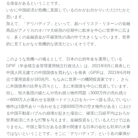
る借金があるということです。
いかに中国経済が危機に直面しているのかがお分かりいただけたかと
思います。
加えて、「デリバディブ」といって、超ハイリスク・リターンの金融
商品がアメリカのオバマ大統領の任期中に欧米を中心に世界中に広ま
り、多くの金融資金が不確実性の渦の中で大きくなっています。世界
的に見てもかなり危機的な状況だといえそうです。
このような危機への備えとして、日本の公的年金を運用している
GPIF（年金積立金管理運用独立行政法人）は、2021年9月に発表した
中国人民元建ての中国国債を買わないを発表（GPIFは、2021年6月時
点で運用資産が193兆円。ちなみに世界一の機関投資家です）。さら
に外国債券の比率を25％とし、主に米国債を中心に投資しています。
但し、恒大集団の破たんや売れ残り物件問題（3000万件の売れ残り
⇒8000万人が暮れせる規模⇒ドイツ人口をカバー⇒誰も済んでいない
物件は1億件あり⇒合わせると2億6000万件の空き物件がある）におけ
る中国不動産バブルの崩壊が起きた場合に、確実に日経平均はおろか
世界経済に大きな打撃を与えます。金融投資をしている人だけではあ
りません。中国と取引がある企業や関連する日本の会社も対岸の火事
ではないということです。そこに「デリバディブ」という名の爆弾が