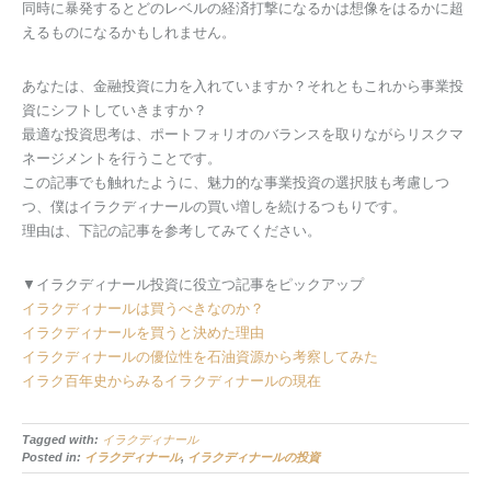
同時に暴発するとどのレベルの経済打撃になるかは想像をはるかに超
えるものになるかもしれません。
あなたは、金融投資に力を入れていますか？それともこれから事業投
資にシフトしていきますか？
最適な投資思考は、ポートフォリオのバランスを取りながらリスクマ
ネージメントを行うことです。
この記事でも触れたように、魅力的な事業投資の選択肢も考慮しつ
つ、僕はイラクディナールの買い増しを続けるつもりです。
理由は、下記の記事を参考してみてください。
▼イラクディナール投資に役立つ記事をピックアップ
イラクディナールは買うべきなのか？
イラクディナールを買うと決めた理由
イラクディナールの優位性を石油資源から考察してみた
イラク百年史からみるイラクディナールの現在
Tagged with:
イラクディナール
Posted in:
イラクディナール
,
イラクディナールの投資