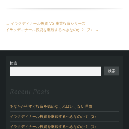
More
←
イラクディナール投資 VS 事業投資シリーズ
Articles
イラクディナール投資を継続するべきなのか？（2）
→
検索
検索
Recent Posts
あなたが今すぐ投資を始めなければいけない理由
イラクディナール投資を継続するべきなのか？（2）
イラクディナール投資を継続するべきなのか？（1）