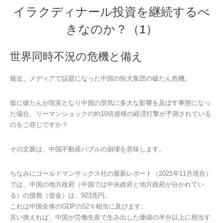
イラクディナール投資を継続するべ
きなのか？（1）
世界同時不況の危機と備え
最近、メディアで話題になった中国の恒大集団の破たん危機。
仮に破たんが現実となり中国の景気に多大な影響を及ぼす事態になっ
た場合、リーマンショックの約10倍規模の経済打撃が予測されている
のをご存じですか？
その文脈は、中国不動産バブルの崩壊を意味します。
ちなみにゴールドマンサックス社の最新レポート（2021年11月現在）
では、中国の地方政府（中国では中央政府と地方政府が分かれてい
る）の債務（借金）は、923兆円。
これは中国全体のGDPの52％相当に及びます。
言い換えれば、中国が労働生産で生み出した価値の半分以上に相当す