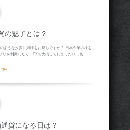
資の魅了とは？
のような投資に興味をお持ちですか？ 日本企業の株を
プリを利用したり、FXで大損してしまったり…色
g...
軸通貨になる日は？