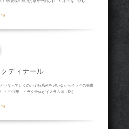
約10倍規模の経済打撃が予測されているのをご存じ
g...
ラクディナール
がどうなっていくのか？時系列を追いながらイラクの発展
・2027年 イラク全体がイスラム国（IS）
g...