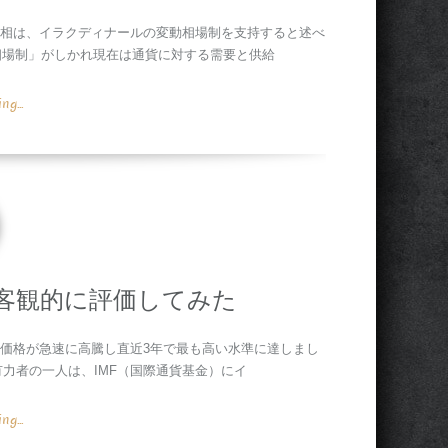
務相は、イラクディナールの変動相場制を支持すると述べ
定相場制」がしかれ現在は通貨に対する需要と供給
g...
客観的に評価してみた
油価格が急速に高騰し直近3年で最も高い水準に達しまし
有力者の一人は、IMF（国際通貨基金）にイ
g...