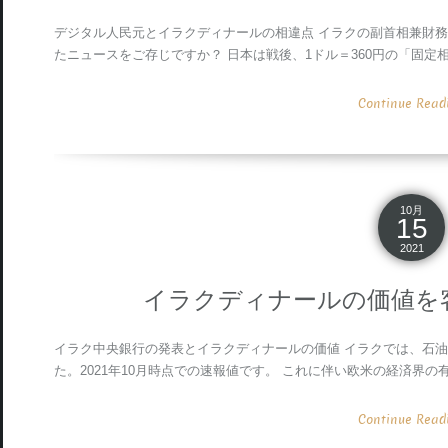
デジタル人民元とイラクディナールの相違点 イラクの副首相兼財
たニュースをご存じですか？ 日本は戦後、1ドル＝360円の「固
Continue Readin
10月
15
2021
イラクディナールの価値を
イラク中央銀行の発表とイラクディナールの価値 イラクでは、石
た。2021年10月時点での速報値です。 これに伴い欧米の経済界の
Continue Readin