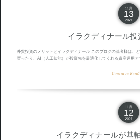
11月
13
2021
イラクディナール投
外貨投資のメリットとイラクディナール このブログの読者様は、ど
買ったり、AI（人工知能）が投資先を最適化してくれる資産運用ア
Continue Readin
11月
12
2021
イラクディナールが基